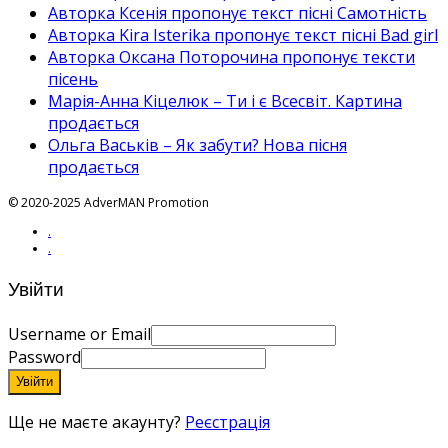
Авторка Ксенія пропонує текст пісні Самотність
Авторка Kira Isterika пропонує текст пісні Bad girl
Авторка Оксана Поторочина пропонує тексти
пісень
Марія-Анна Кіцелюк – Ти і є Всесвіт. Картина
продається
Ольга Васьків – Як забути? Нова пісня
продається
© 2020-2025 AdverMAN Promotion
.
.
Увійти
Username or Email
Password
Увійти
Ще не маєте акаунту?
Реєстрація