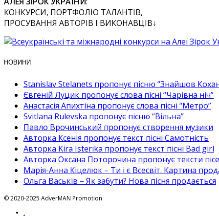
АЛЕЯ ЗІРОК УКРАЇНИ
:
КОНКУРСИ, ПОРТФОЛІО ТАЛАНТІВ,
ПРОСУВАННЯ АВТОРІВ І ВИКОНАВЦІВ↓
НОВИНИ
Stanislav Stelanets пропонує пісню “Знайшов Коха
Євгеній Луцик пропонує слова пісні “Чарівна ніч”
Анастасія Апихтіна пропонує слова пісні “Метро”
Svitlana Rulevska пропонує пісню “Вільна”
Павло Врочинський пропонує створення музики
Авторка Ксенія пропонує текст пісні Самотність
Авторка Kira Isterika пропонує текст пісні Bad girl
Авторка Оксана Поторочина пропонує тексти піс
Марія-Анна Кіцелюк – Ти і є Всесвіт. Картина про
Ольга Васьків – Як забути? Нова пісня продається
© 2020-2025 AdverMAN Promotion
.