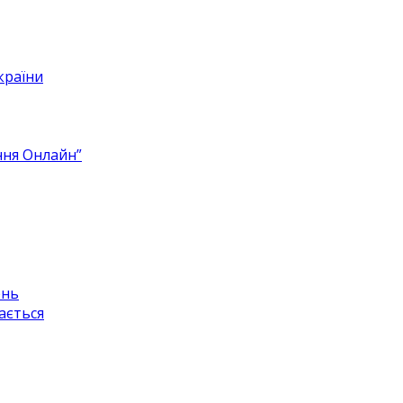
ння Онлайн”
ень
дається