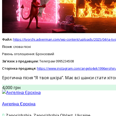
Файл:
https://tvorchi.adverman.com/wp-content/uploads/2025/04/ja-tvoj
Пісня
: слова пісні
Рівень оголошення: Бронзовий
Зв’язок з продавцем:
Телеграм 0995234508
Сторінка продавця:
https://www.instagram.com/angelo4ek1996erohin
Еротична пісня “Я твоя шкіра”. Має всі шанси стати хіт
4,000 грн
Ангеліна Єрохіна
Zaporizhzhia, Zaporizhzhia Oblast, Ukraine