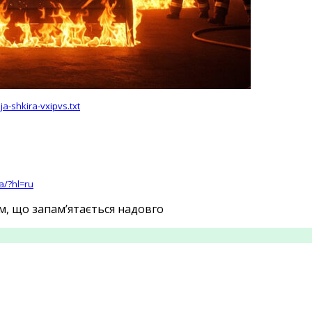
a-shkira-vxipvs.txt
a/?hl=ru
ом, що запам’ятається надовго