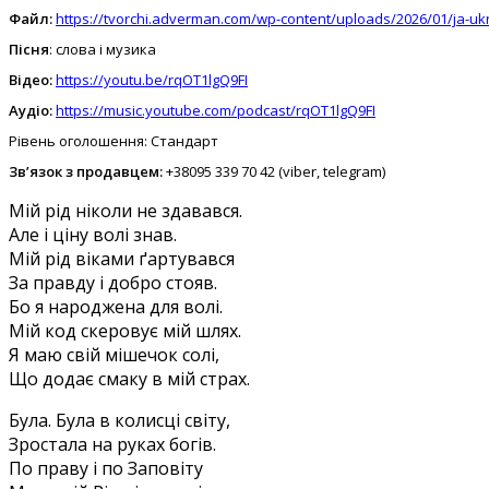
Файл:
https://tvorchi.adverman.com/wp-content/uploads/2026/01/ja-u
Пісня
: слова і музика
Відео:
https://youtu.be/rqOT1lgQ9FI
Аудіо:
https://music.youtube.com/podcast/rqOT1lgQ9FI
Рівень оголошення: Стандарт
Зв’язок з продавцем:
+38095 339 70 42 (viber, telegram)
Мій рід ніколи не здавався.
Але і ціну волі знав.
Мій рід віками ґартувався
За правду і добро стояв.
Бо я народжена для волі.
Мій код скеровує мій шлях.
Я маю свій мішечок солі,
Що додає смаку в мій страх.
Була. Була в колисці світу,
Зростала на руках богів.
По праву і по Заповіту