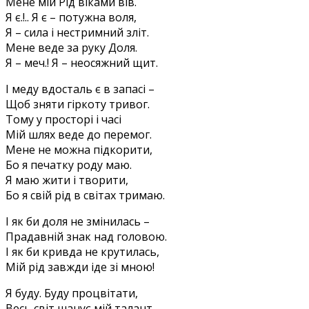
Мене мій Рід віками вів.
Я є.!.. Я є – потужна воля,
Я – сила і нестримний зліт.
Мене веде за руку Доля.
Я – меч.! Я – неосяжний щит.
І меду вдосталь є в запасі –
Щоб зняти гіркоту тривог.
Тому у просторі і часі
Мій шлях веде до перемог.
Мене не можна підкорити,
Бо я печатку роду маю.
Я маю жити і творити,
Бо я свій рід в світах тримаю.
І як би доля не змінилась –
Прадавній знак над головою.
І як би кривда не крутилась,
Мій рід завжди іде зі мною!
Я буду. Буду процвітати,
Весь світ шанує мій талант.