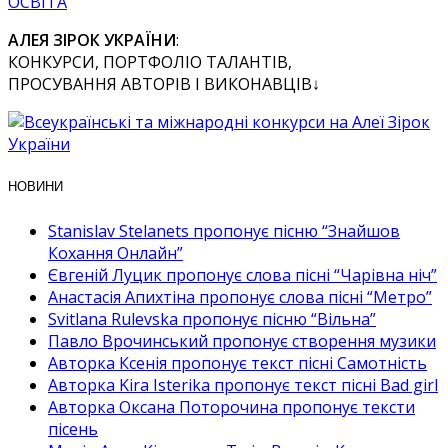
ОСВІТА
АЛЕЯ ЗІРОК УКРАЇНИ
:
КОНКУРСИ, ПОРТФОЛІО ТАЛАНТІВ,
ПРОСУВАННЯ АВТОРІВ І ВИКОНАВЦІВ↓
НОВИНИ
Stanislav Stelanets пропонує пісню “Знайшов
Кохання Онлайн”
Євгеній Луцик пропонує слова пісні “Чарівна ніч”
Анастасія Апихтіна пропонує слова пісні “Метро”
Svitlana Rulevska пропонує пісню “Вільна”
Павло Врочинський пропонує створення музики
Авторка Ксенія пропонує текст пісні Самотність
Авторка Kira Isterika пропонує текст пісні Bad girl
Авторка Оксана Поторочина пропонує тексти
пісень