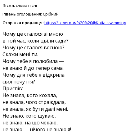
Пісня
: слова пісні
Рівень оголошення: Срібний
Сторінка продавця:
https://телеграм%20%20@Katia_swimming
Чому це сталося зі мною
в той час, коли цвіли сади?
Чому це сталося весною?
Скажи мені ти.
Чому тебе я полюбила —
не знаю й до тепер сама.
Чому для тебе я відкрила
свої почуття?
Приспів:
Не знала, кого кохала,
не знала, чого страждала,
не знала, як бути далі мені.
Не знаю, кого шукаю,
не знаю, на що чекаю,
не знаю — нічого не знаю я!