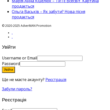
Марія-Анна Кіцелюк – Ти і є Всесвіт. Картина
продається
Ольга Васьків – Як забути? Нова пісня
продається
© 2020-2025 AdverMAN Promotion
.
.
Увійти
Username or Email
Password
Увійти
Ще не маєте акаунту?
Реєстрація
Забули пароль?
Реєстрація